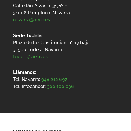
Calle Río Alzania, 31, 1º F
31006 Pamplona, Navarra
navarra@aecc.es
Sede Tudela
Plaza de la Constitución, nº 13 bajo
31500
Tudela, Navarra
tudela@aecc.es
Llámanos:
Tel. Navarra:
948 212 697
Tel. Infocáncer:
900 100 036